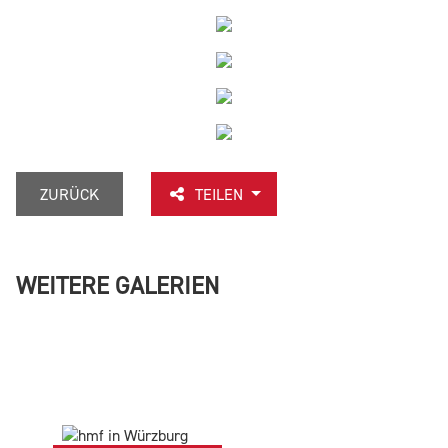
ZURÜCK
TEILEN
WEITERE GALERIEN
1
3