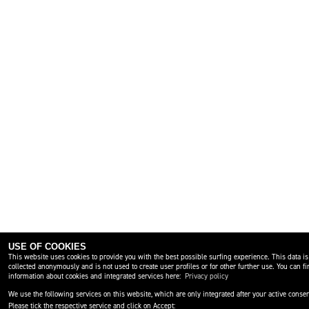
USE OF COOKIES
This website uses cookies to provide you with the best possible surfing experience. This data is
collected anonymously and is not used to create user profiles or for other further use. You can fi
information about cookies and integrated services here:
Privacy policy
We use the following services on this website, which are only integrated after your active consen
Please tick the respective service and click on Accept: